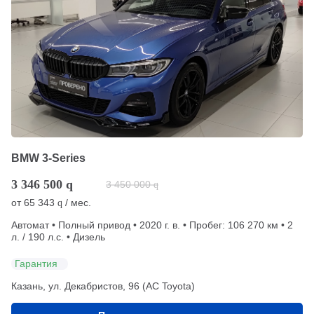
BMW 3-Series
3 346 500
q
3 450 000
q
от
65 343
/ мес.
q
Автомат • Полный привод • 2020 г. в. • Пробег: 106 270 км • 2
л. / 190 л.с. • Дизель
Гарантия
Казань, ул. Декабристов, 96 (АС Toyota)