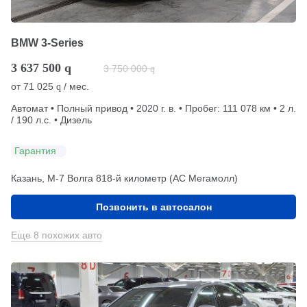
BMW 3-Series
3 637 500
q
3 750 000
q
от
71 025
/ мес.
q
Автомат • Полный привод • 2020 г. в. • Пробег: 111 078 км • 2 л.
/ 190 л.с. • Дизель
Гарантия
Казань, М-7 Волга 818-й километр (АС Мегамолл)
Позвонить в автосалон
Еще 8 похожих авто