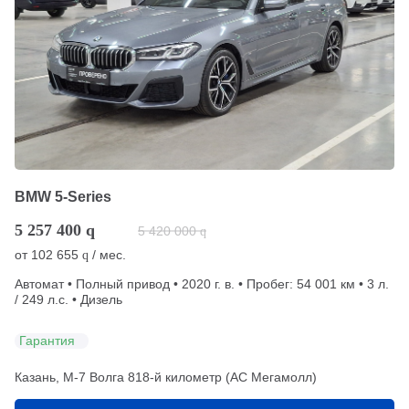
BMW 5-Series
5 257 400
q
5 420 000
q
от
102 655
/ мес.
q
Автомат • Полный привод • 2020 г. в. • Пробег: 54 001 км • 3 л.
/ 249 л.с. • Дизель
Гарантия
Казань, М-7 Волга 818-й километр (АС Мегамолл)