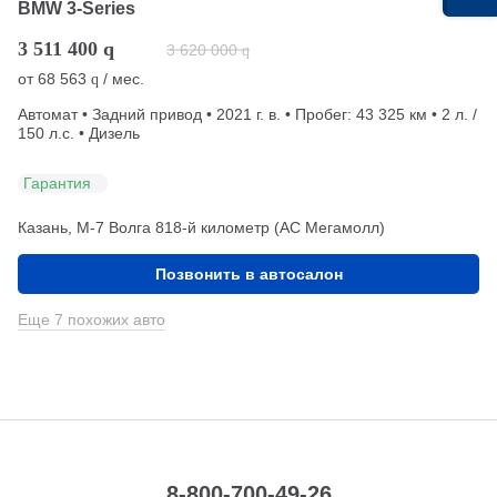
BMW 3-Series
3 511 400
q
3 620 000
q
от
68 563
/ мес.
q
Автомат • Задний привод • 2021 г. в. • Пробег: 43 325 км • 2 л. /
150 л.с. • Дизель
Гарантия
Казань, М-7 Волга 818-й километр (АС Мегамолл)
Позвонить в автосалон
Еще 7 похожих авто
8-800-700-49-26