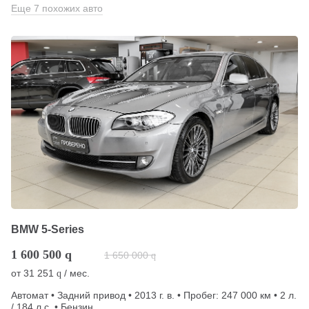
Еще 7 похожих авто
BMW 5-Series
1 600 500
q
1 650 000
q
от
31 251
/ мес.
q
Автомат • Задний привод • 2013 г. в. • Пробег: 247 000 км • 2 л.
/ 184 л.с. • Бензин