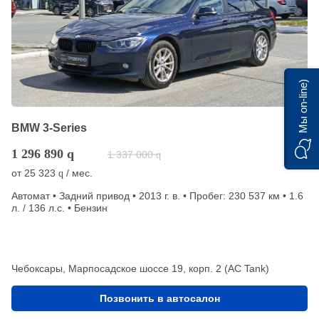
Мы on-line)
BMW 3-Series
1 296 890
q
1 337 000
q
от
25 323
/ мес.
q
Автомат • Задний привод • 2013 г. в. • Пробег: 230 537 км • 1.6
л. / 136 л.с. • Бензин
Чебоксары, Марпосадское шоссе 19, корп. 2 (АС Tank)
Позвонить в автосалон