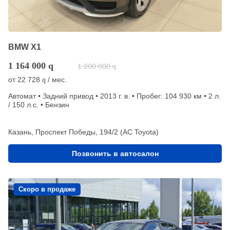
BMW X1
1 164 000
q
1 200 000
q
от
22 728
/ мес.
q
Автомат • Задний привод • 2013 г. в. • Пробег: 104 930 км • 2 л.
/ 150 л.с. • Бензин
Казань, Проспект Победы, 194/2 (АС Toyota)
Позвонить в автосалон
Скоро в продаже