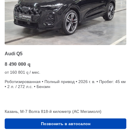
Audi Q5
8 490 000
q
от
160 801
/ мес.
q
Роботизированная • Полный привод • 2026 г. в. • Пробег: 45 км
• 2 л. / 272 л.с. • Бензин
Казань, М-7 Волга 818-й километр (АС Мегамолл)
Позвонить в автосалон