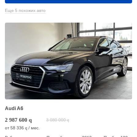
Еще 5 похожих авто
Audi A6
2 987 600
q
3 080 000
q
от
58 336
/ мес.
q