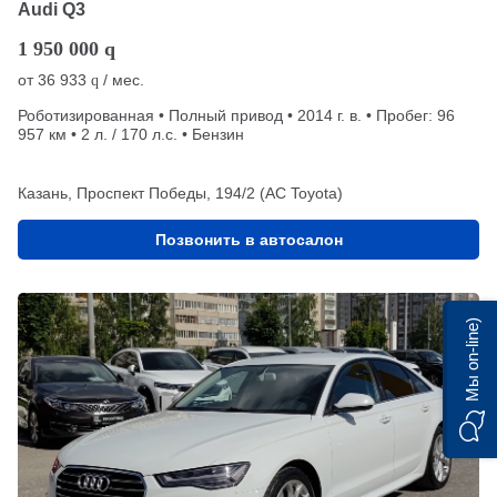
Audi Q3
1 950 000
q
от
36 933
/ мес.
q
Роботизированная • Полный привод • 2014 г. в. • Пробег: 96
957 км • 2 л. / 170 л.с. • Бензин
Казань, Проспект Победы, 194/2 (АС Toyota)
Позвонить в автосалон
Мы on-line)