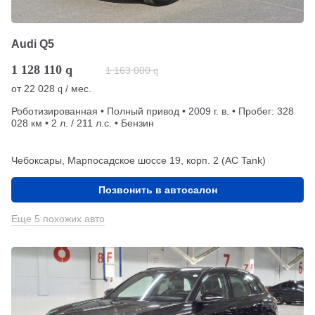
Audi Q5
1 128 110
q
1 163 000
q
от
22 028
/ мес.
q
Роботизированная • Полный привод • 2009 г. в. • Пробег: 328
028 км • 2 л. / 211 л.с. • Бензин
Чебоксары, Марпосадское шоссе 19, корп. 2 (АС Tank)
Позвонить в автосалон
Еще 5 похожих авто