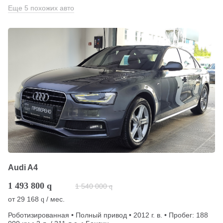
Еще 5 похожих авто
Audi A4
1 493 800
q
1 540 000
q
от
29 168
/ мес.
q
Роботизированная • Полный привод • 2012 г. в. • Пробег: 188