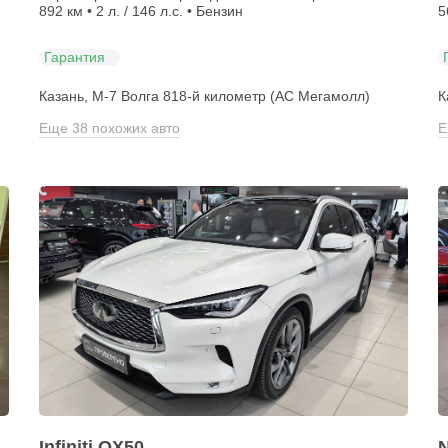
892 км • 2 л. / 146 л.с. • Бензин
5
Гарантия
Казань, М-7 Волга 818-й километр (АС Мегамолл)
К
Еще 38 похожих авто
Е
Infiniti QX50
N