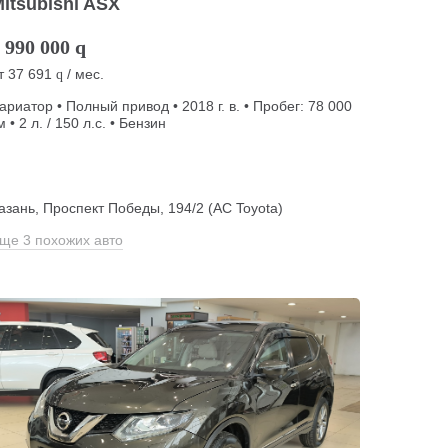
itsubishi ASX
 990 000
q
т
37 691
/ мес.
q
ариатор • Полный привод • 2018 г. в. • Пробег: 78 000
м • 2 л. / 150 л.с. • Бензин
азань, Проспект Победы, 194/2 (АС Toyota)
ще 3 похожих авто