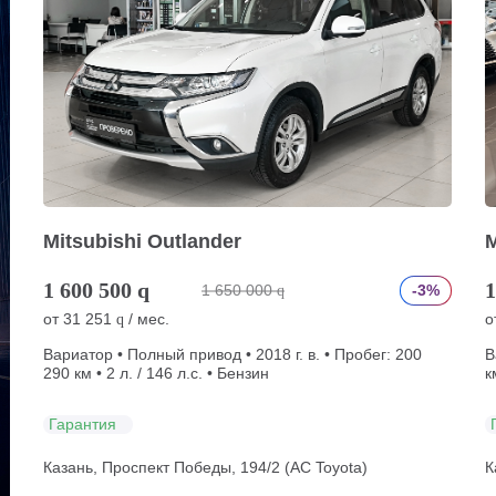
Mitsubishi Outlander
M
1 600 500
q
1
1 650 000
-3%
q
от
31 251
/ мес.
о
q
Вариатор • Полный привод • 2018 г. в. • Пробег: 200
В
290 км • 2 л. / 146 л.с. • Бензин
к
Гарантия
Казань, Проспект Победы, 194/2 (АС Toyota)
К