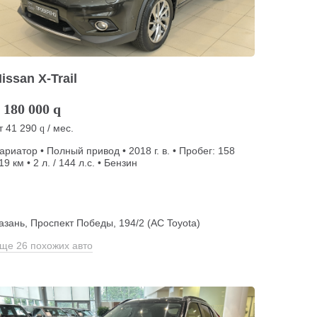
issan X-Trail
 180 000
q
т
41 290
/ мес.
q
ариатор • Полный привод • 2018 г. в. • Пробег: 158
19 км • 2 л. / 144 л.с. • Бензин
азань, Проспект Победы, 194/2 (АС Toyota)
ще 26 похожих авто