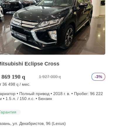
itsubishi Eclipse Cross
 869 190
q
1 927 000
-3%
q
т
36 498
/ мес.
q
ариатор • Полный привод • 2018 г. в. • Пробег: 96 222
м • 1.5 л. / 150 л.с. • Бензин
Гарантия
азань, ул. Декабристов, 96 (Lexus)