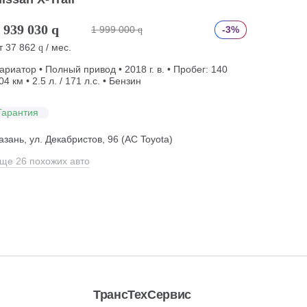
 939 030
q
1 999 000
-3%
q
т
37 862
/ мес.
q
ариатор • Полный привод • 2018 г. в. • Пробег: 140
04 км • 2.5 л. / 171 л.с. • Бензин
Гарантия
азань, ул. Декабристов, 96 (АС Toyota)
ще 26 похожих авто
ТрансТехСервис