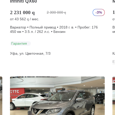
Infiniti QX60
M
1
2 231 000
q
2 300 000
-3%
q
от
43 562
/ мес.
о
q
Вариатор • Полный привод • 2018 г. в. • Пробег: 176
В
450 км • 3.5 л. / 262 л.с. • Бензин
к
Гарантия
Уфа, ул. Цветочная, 7/3
К
Е