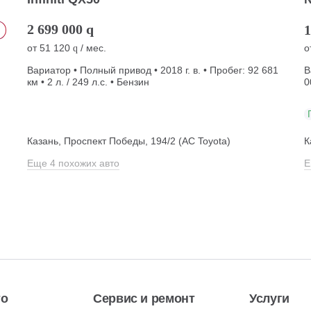
2 699 000
q
1
от
51 120
/ мес.
о
q
Вариатор • Полный привод • 2018 г. в. • Пробег: 92 681
В
км • 2 л. / 249 л.с. • Бензин
0
Казань, Проспект Победы, 194/2 (АС Toyota)
К
Еще 4 похожих авто
Е
то
Сервис и ремонт
Услуги