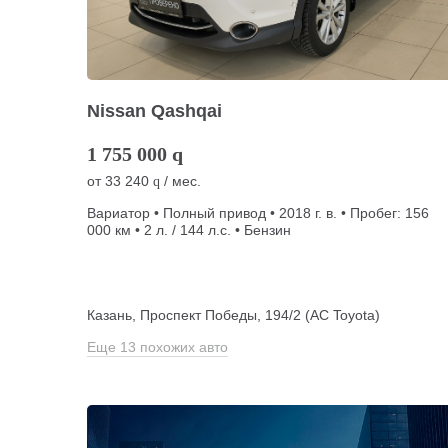
Nissan Qashqai
1 755 000
q
от
33 240
/ мес.
q
Вариатор • Полный привод • 2018 г. в. • Пробег: 156
000 км • 2 л. / 144 л.с. • Бензин
Казань, Проспект Победы, 194/2 (АС Toyota)
Еще 13 похожих авто