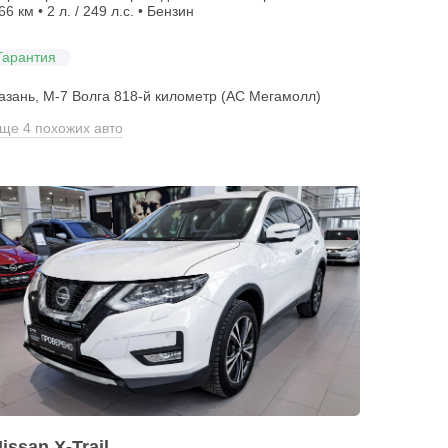
66 км • 2 л. / 249 л.с. • Бензин
Гарантия
азань, М-7 Волга 818-й километр (АС Мегамолл)
ще 4 похожих авто
issan X-Trail