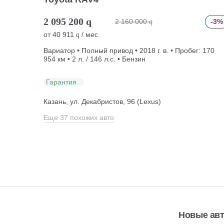
2 095 200
q
2 160 000
-3%
q
от
40 911
/ мес.
q
Вариатор • Полный привод • 2018 г. в. • Пробег: 170
954 км • 2 л. / 146 л.с. • Бензин
Гарантия
Казань, ул. Декабристов, 96 (Lexus)
Еще 37 похожих авто
Новые ав