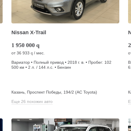
Nissan X-Trail
N
1 950 000
q
2
от
36 933
/ мес.
о
q
Вариатор • Полный привод • 2018 г. в. • Пробег: 102
В
500 км • 2 л. / 144 л.с. • Бензин
6
Казань, Проспект Победы, 194/2 (АС Toyota)
К
Еще 26 похожих авто
Е