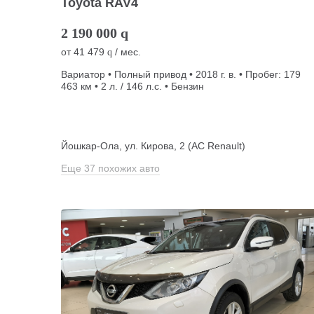
Toyota RAV4
2 190 000
q
от
41 479
/ мес.
q
Вариатор • Полный привод • 2018 г. в. • Пробег: 179
463 км • 2 л. / 146 л.с. • Бензин
Йошкар-Ола, ул. Кирова, 2 (АС Renault)
Еще 37 похожих авто