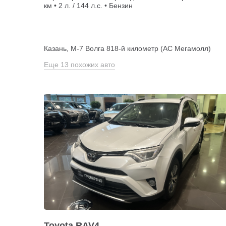
км • 2 л. / 144 л.с. • Бензин
Казань, М-7 Волга 818-й километр (АС Мегамолл)
Еще 13 похожих авто
Toyota RAV4