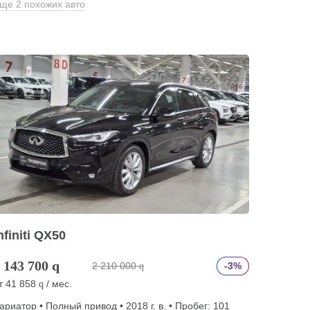
ще 2 похожих авто
nfiniti QX50
 143 700
q
2 210 000
-3%
q
т
41 858
/ мес.
q
ариатор • Полный привод • 2018 г. в. • Пробег: 101