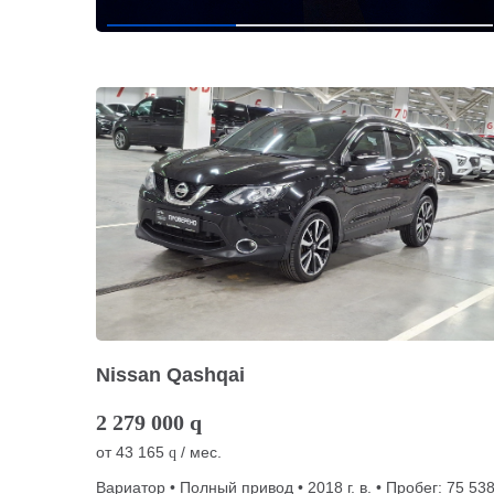
Nissan Qashqai
2 279 000
q
от
43 165
/ мес.
q
Вариатор • Полный привод • 2018 г. в. • Пробег: 75 53