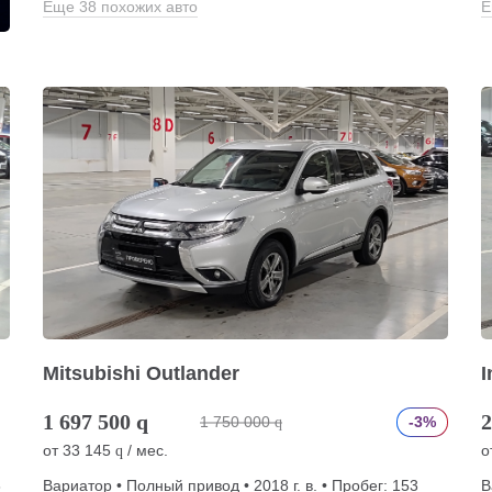
Еще 38 похожих авто
Е
Mitsubishi Outlander
I
1 697 500
q
2
1 750 000
-3%
q
от
33 145
/ мес.
о
q
8
Вариатор • Полный привод • 2018 г. в. • Пробег: 153
В