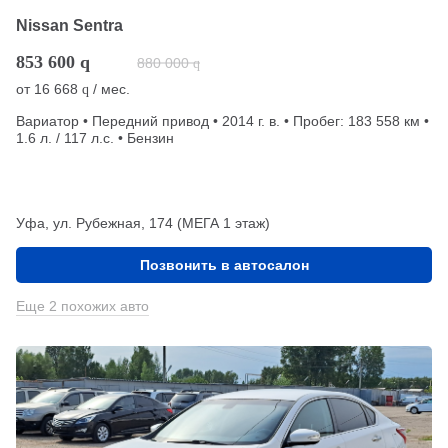
Nissan Sentra
853 600
q
880 000
q
от
16 668
/ мес.
q
Вариатор • Передний привод • 2014 г. в. • Пробег: 183 558 км •
1.6 л. / 117 л.с. • Бензин
Уфа, ул. Рубежная, 174 (МЕГА 1 этаж)
Позвонить в автосалон
Еще 2 похожих авто