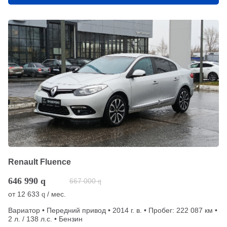
Renault Fluence
646 990
q
667 000
q
от
12 633
/ мес.
q
Вариатор • Передний привод • 2014 г. в. • Пробег: 222 087 км •
2 л. / 138 л.с. • Бензин