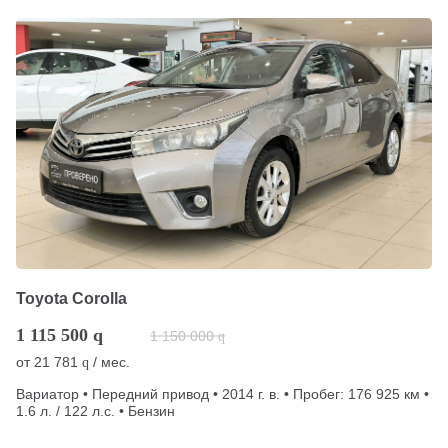
Toyota Corolla
1 115 500
q
1 150 000
q
от
21 781
/ мес.
q
Вариатор • Передний привод • 2014 г. в. • Пробег: 176 925 км •
1.6 л. / 122 л.с. • Бензин