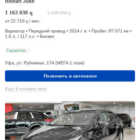
Nissan Juke
1 163 030
q
1 199 000
q
от
22 710
/ мес.
q
Вариатор • Передний привод • 2014 г. в. • Пробег: 87 071 км •
1.6 л. / 117 л.с. • Бензин
Гарантия
Уфа, ул. Рубежная, 174 (МЕГА 1 этаж)
Позвонить в автосалон
Еще 8 похожих авто