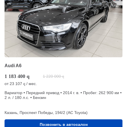
Audi A6
1 183 400
q
1 220 000
q
от
23 107
/ мес.
q
Вариатор • Передний привод • 2014 г. в. • Пробег: 262 900 км •
2 л. / 180 л.с. • Бензин
Казань, Проспект Победы, 194/2 (АС Toyota)
Позвонить в автосалон