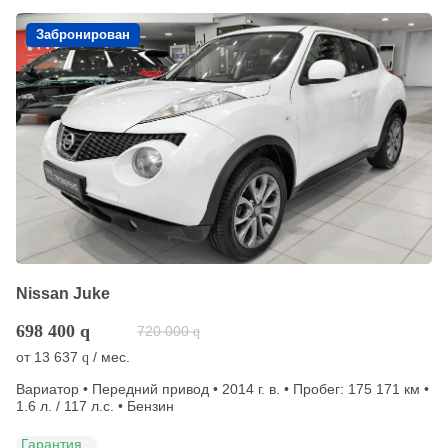
Забронирован
Nissan Juke
698 400
q
720 000
q
от
13 637
/ мес.
q
Вариатор • Передний привод • 2014 г. в. • Пробег: 175 171 км •
1.6 л. / 117 л.с. • Бензин
Гарантия