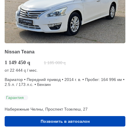
Nissan Teana
1 149 450
q
1 185 000
q
от
22 444
/ мес.
q
Вариатор • Передний привод • 2014 г. в. • Пробег: 164 996 км •
2.5 л. / 173 л.с. • Бензин
Гарантия
Набережные Челны, Проспект Тозелеш, 27
Позвонить в автосалон