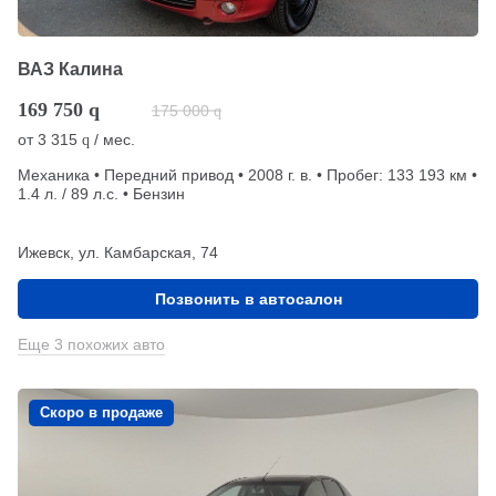
ВАЗ Калина
169 750
q
175 000
q
от
3 315
/ мес.
q
Механика • Передний привод • 2008 г. в. • Пробег: 133 193 км •
1.4 л. / 89 л.с. • Бензин
Ижевск, ул. Камбарская, 74
Позвонить в автосалон
Еще 3 похожих авто
Скоро в продаже