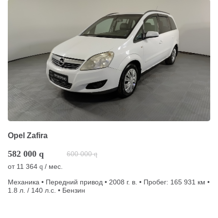
Opel Zafira
582 000
q
600 000
q
от
11 364
/ мес.
q
Механика • Передний привод • 2008 г. в. • Пробег: 165 931 км •
1.8 л. / 140 л.с. • Бензин