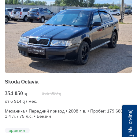
Skoda Octavia
354 050
q
365 000
q
от
6 914
/ мес.
q
Механика • Передний привод • 2008 г. в. • Пробег: 179 680 км •
Мы on-line)
1.4 л. / 75 л.с. • Бензин
Гарантия