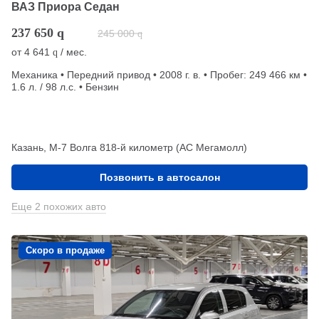
ВАЗ Приора Седан
237 650
q
245 000
q
от
4 641
/ мес.
q
Механика • Передний привод • 2008 г. в. • Пробег: 249 466 км •
1.6 л. / 98 л.с. • Бензин
Казань, М-7 Волга 818-й километр (АС Мегамолл)
Позвонить в автосалон
Еще 2 похожих авто
Скоро в продаже