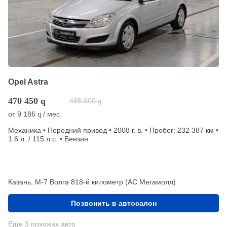
Opel Astra
470 450
q
485 000
q
от
9 186
/ мес.
q
Механика • Передний привод • 2008 г. в. • Пробег: 232 387 км •
1.6 л. / 115 л.с. • Бензин
Казань, М-7 Волга 818-й километр (АС Мегамолл)
Позвонить в автосалон
Еще 3 похожих авто