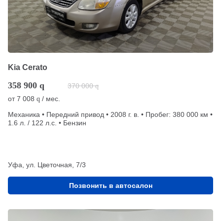
Kia Cerato
358 900
q
370 000
q
от
7 008
/ мес.
q
Механика • Передний привод • 2008 г. в. • Пробег: 380 000 км •
1.6 л. / 122 л.с. • Бензин
Уфа, ул. Цветочная, 7/3
Позвонить в автосалон