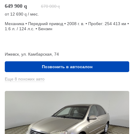
649 900
q
670 000
q
от
12 690
/ мес.
q
Механика • Передний привод • 2008 г. в. • Пробег: 254 413 км •
1.6 л. / 124 л.с. • Бензин
Ижевск, ул. Камбарская, 74
Позвонить в автосалон
Еще 8 похожих авто