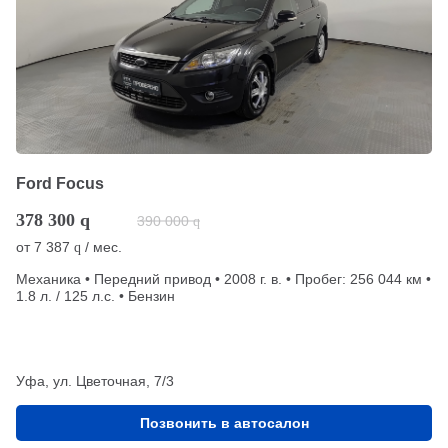
Ford Focus
378 300
q
390 000
q
от
7 387
/ мес.
q
Механика • Передний привод • 2008 г. в. • Пробег: 256 044 км •
1.8 л. / 125 л.с. • Бензин
Уфа, ул. Цветочная, 7/3
Позвонить в автосалон