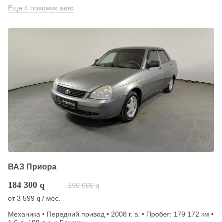
Еще 4 похожих авто
ВАЗ Приора
184 300
q
190 000
q
от
3 599
/ мес.
q
Механика • Передний привод • 2008 г. в. • Пробег: 179 172 км •