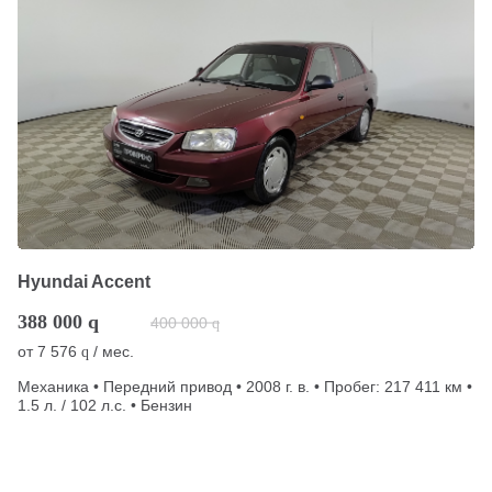
Hyundai Accent
388 000
q
400 000
q
от
7 576
/ мес.
q
Механика • Передний привод • 2008 г. в. • Пробег: 217 411 км •
1.5 л. / 102 л.с. • Бензин