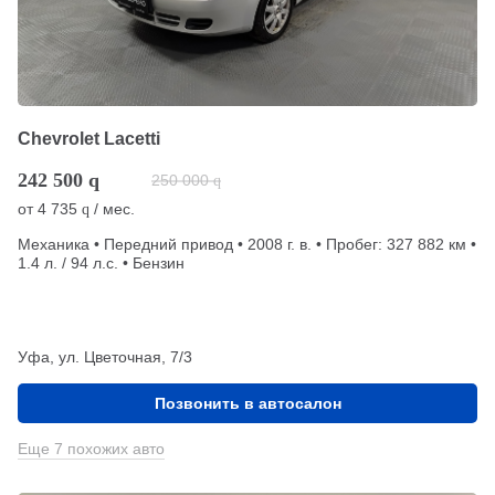
Chevrolet Lacetti
242 500
q
250 000
q
от
4 735
/ мес.
q
Механика • Передний привод • 2008 г. в. • Пробег: 327 882 км •
1.4 л. / 94 л.с. • Бензин
Уфа, ул. Цветочная, 7/3
Позвонить в автосалон
Еще 7 похожих авто