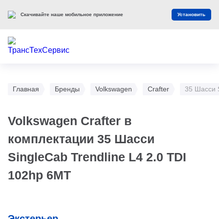
Скачивайте наше мобильное приложение
Установить
Главная
Бренды
Volkswagen
Crafter
35 Шасси S
Volkswagen Crafter в
комплектации 35 Шасси
SingleCab Trendline L4 2.0 TDI
102hp 6MT
Экстерьер