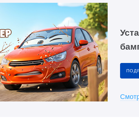
Уста
бамп
ПОД
Смотр