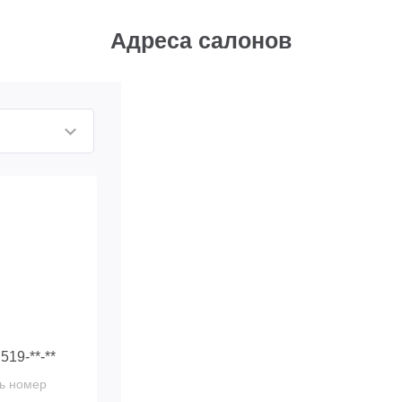
Адреса салонов
 519-**-**
ь номер