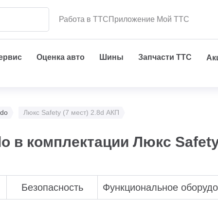
Работа в ТТС
Приложение Мой ТТС
сервис
Оценка авто
Шины
Запчасти ТТС
Ак
ado
Люкс Safety (7 мест) 2.8d АКП
do в комплектации Люкс Safety
Безопасность
Функциональное оборуд