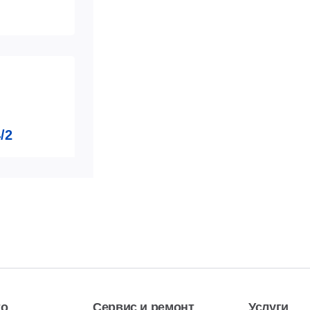
/2
 526-**-**
ь номер
то
Сервис и ремонт
Услуги