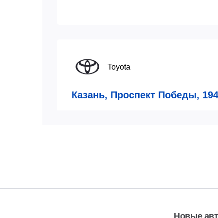
Toyota
Казань, Проспект Победы, 194
Автосервис
пн-сб:
8:00-20:00
7 (843)
Показат
вс:
9:00-19:00
Новые ав