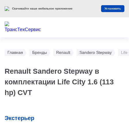
Скачивайте наше мобильное приложение
Установить
Главная
Бренды
Renault
Sandero Stepway
Life
Renault Sandero Stepway в
комплектации Life City 1.6 (113
hp) CVT
Экстерьер