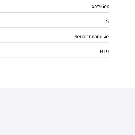
хэтчбек
5
легкосплавные
R19