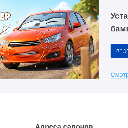
Уста
бамп
ПОД
Смотр
Адреса салонов