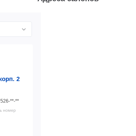
корп. 2
 526-**-**
ь номер