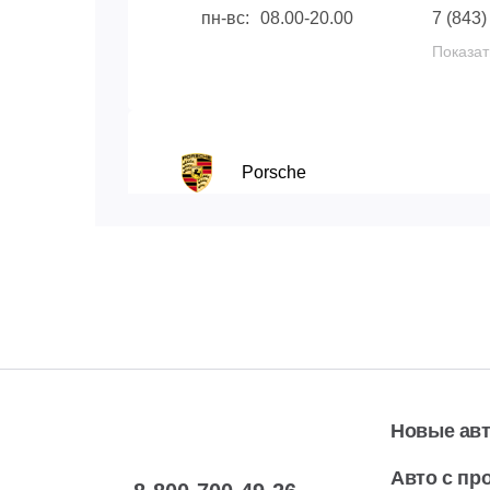
пн-вс:
08.00-20.00
7 (843)
Показат
Porsche
Уфа, Проспект С.Юлаева, 93
Автосервис
пн-пт:
09.00-20.00
7 (347)
Показат
сб-вс:
10.00-19.00
Новые ав
Авто с пр