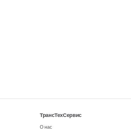
ТрансТехСервис
О нас