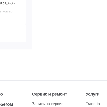
 526-**-**
ь номер
 292-**-**
ь номер
то
Сервис и ремонт
Услуги
Запись на сервис
Trade-in
обегом