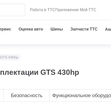
Работа в ТТС
Приложение Мой ТТС
сервис
Оценка авто
Шины
Запчасти ТТС
Ак
GTS 430hp
мплектации GTS 430hp
Безопасность
Функциональное оборуд