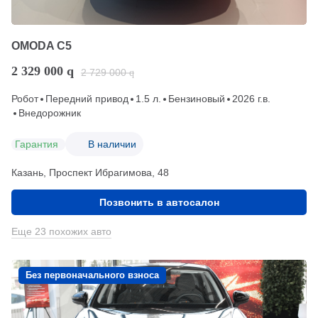
OMODA C5
2 329 000
q
2 729 000
q
Робот
Передний привод
1.5 л.
Бензиновый
2026 г.в.
Внедорожник
Гарантия
В наличии
Казань, Проспект Ибрагимова, 48
Позвонить в автосалон
Еще 23 похожих авто
Без первоначального взноса