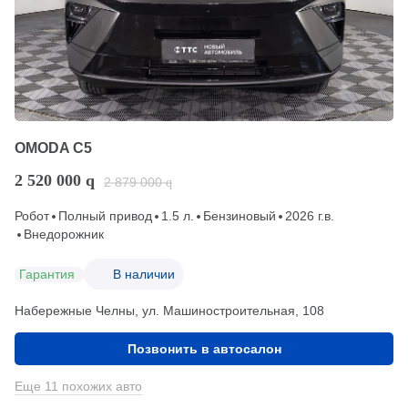
OMODA C5
2 520 000
q
2 879 000
q
Робот
Полный привод
1.5 л.
Бензиновый
2026 г.в.
Внедорожник
Гарантия
В наличии
Набережные Челны, ул. Машиностроительная, 108
Позвонить в автосалон
Еще 11 похожих авто