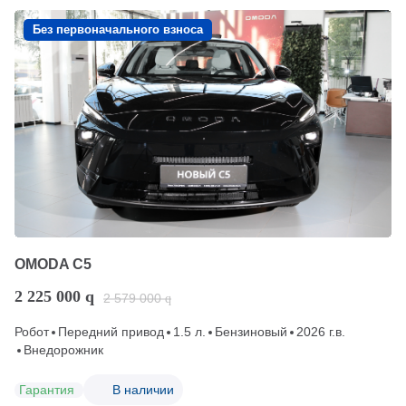
Без первоначального взноса
OMODA C5
2 225 000
q
2 579 000
q
Робот
Передний привод
1.5 л.
Бензиновый
2026 г.в.
Внедорожник
Гарантия
В наличии