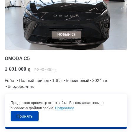
OMODA C5
1 691 000
q
2 390 000
q
Робот
Полный привод
1.6 л.
Бензиновый
2024 г.в.
Внедорожник
Гарантия
В наличии
Продолжая просмотр этого сайта, Вы соглашаетесь на
обработку файлов cookie.
Подробнее
Уфа, ул. Рубежная, 180
Принять
Позвонить в автосалон