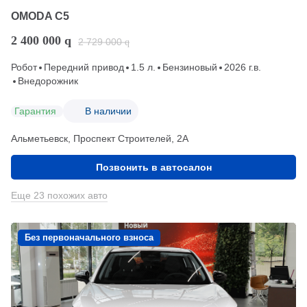
OMODA C5
2 400 000
q
2 729 000
q
Робот
Передний привод
1.5 л.
Бензиновый
2026 г.в.
Внедорожник
Гарантия
В наличии
Альметьевск, Проспект Строителей, 2А
Позвонить в автосалон
Еще 23 похожих авто
Без первоначального взноса