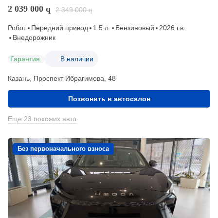
2 039 000
q
2 349 000
q
Робот
Передний привод
1.5 л.
Бензиновый
2026 г.в.
Внедорожник
Гарантия
В наличии
Казань, Проспект Ибрагимова, 48
Позвонить в автосалон
Еще 23 похожих авто
Без первоначального взноса