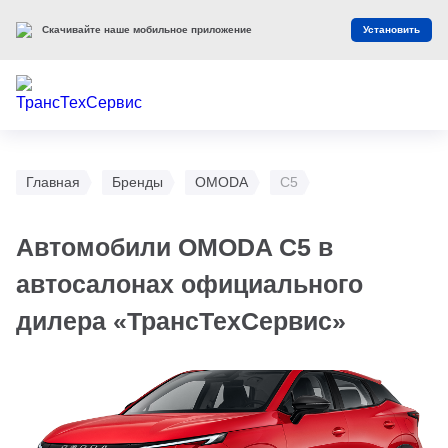
Оцените наш сайт
Оценить
Главная
Бренды
OMODA
C5
Автомобили OMODA C5 в
автосалонах официального
дилера «ТрансТехСервис»