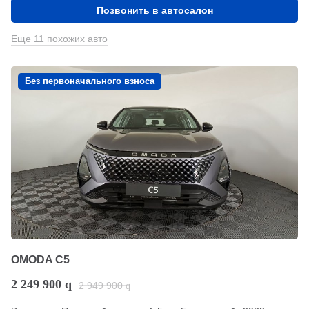
Позвонить в автосалон
Еще 11 похожих авто
Без первоначального взноса
OMODA C5
2 249 900
q
2 949 900
q