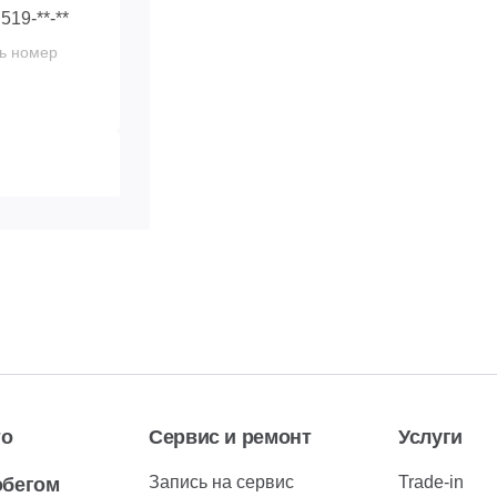
 519-**-**
ь номер
 292-**-**
ь номер
то
Сервис и ремонт
Услуги
Запись на сервис
Trade-in
обегом