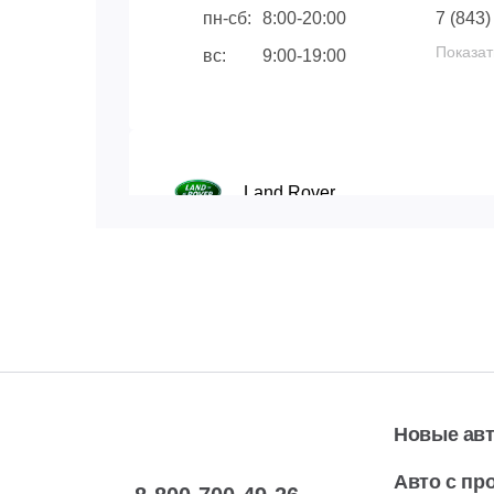
пн-сб:
8:00-20:00
7 (843)
Показат
вс:
9:00-19:00
Land Rover
Уфа, ул. Рубежная, 180/1
Автосервис
пн-сб:
09.00-20.00
7 (347)
Показат
вс:
10.00-19.00
Новые ав
Авто с пр