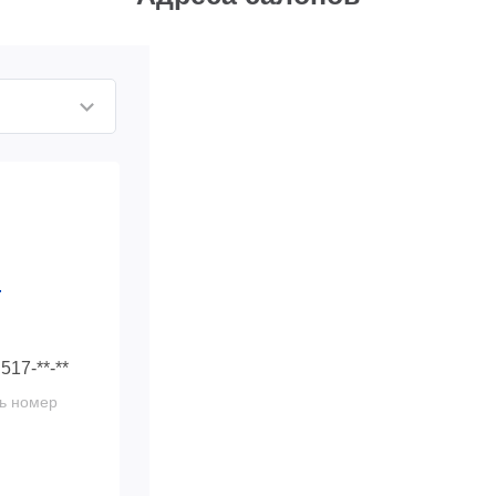
4
 517-**-**
ь номер