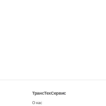
ТрансТехСервис
О нас