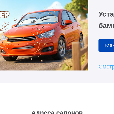
Уста
бамп
ПОД
Смотр
Адреса салонов