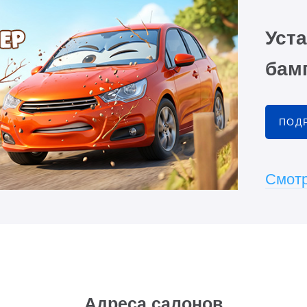
Уста
бамп
ПОД
Смотр
Адреса салонов