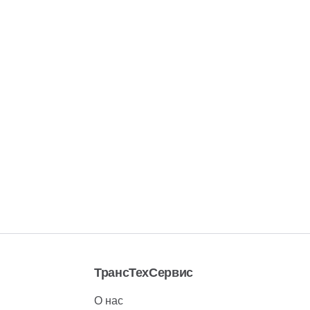
ТрансТехСервис
О нас