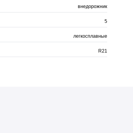
внедорожник
5
легкосплавные
R21