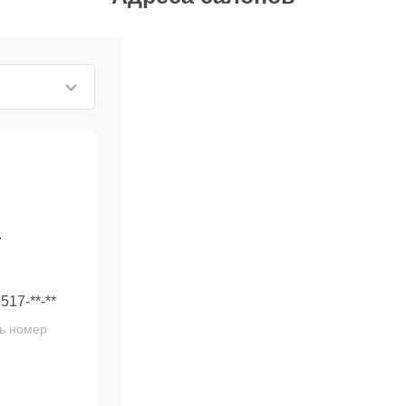
4
 517-**-**
ь номер