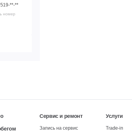
 519-**-**
ь номер
 292-**-**
ь номер
то
Сервис и ремонт
Услуги
Запись на сервис
Trade-in
обегом