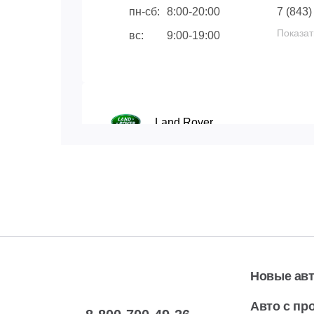
пн-сб:
8:00-20:00
7 (843)
Показат
вс:
9:00-19:00
Land Rover
Уфа, ул. Рубежная, 180/1
Автосервис
пн-сб:
09.00-20.00
7 (347)
Показат
вс:
10.00-19.00
Новые ав
Авто с пр