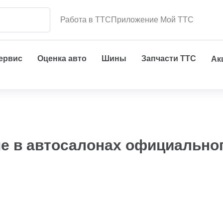
Работа в ТТС
Приложение Мой ТТС
сервис
Оценка авто
Шины
Запчасти ТТС
Ак
ge в автосалонах официально