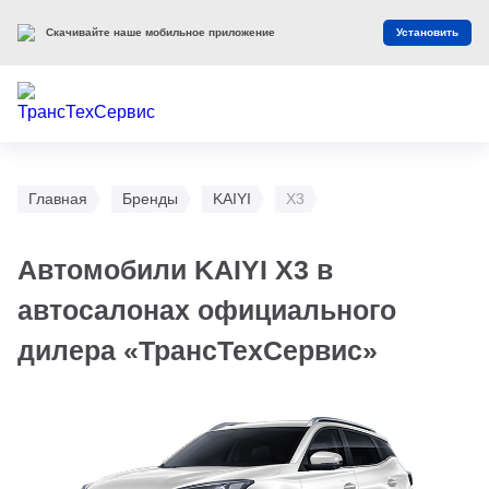
Скачивайте наше мобильное приложение
Установить
Главная
Бренды
KAIYI
X3
Автомобили KAIYI X3 в
автосалонах официального
дилера «ТрансТехСервис»