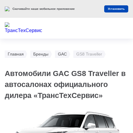
Скачивайте наше мобильное приложение
Установить
Главная
Бренды
GAC
GS8 Traveller
Автомобили GAC GS8 Traveller в
автосалонах официального
дилера «ТрансТехСервис»