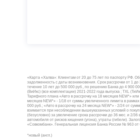
«Карта «Халва»: Клиентам от 20 до 75 лет по паспорту РФ. Обс
задолженность с даты возникновения. Срок рассрочки от 1 до 
течение 10 лет до 500 000 руб., по решению Банка до 4 900 0
(ВиИкс) (все комплектации) 2021-2022 года выпуска ; TXL (Т
Тарифного плана «Авто в рассрочку на 18 месяцев NEW*» или «
месяцев NEW*» - 1/18 от суммы увеличенного лимита в рамка
000 руб.; «Авто в рассрочку на 24 месяца NEW*» - 2/24 от сум
взимается при несоблюдении вышеуказанных условий о покупка
(безусловно) за увеличение срока рассрочки до 36 мес. и 2
автомобиля от рисков хищения (угона), утраты (гибели). Зало
«Совкомбанк». Генеральная лицензия Банка России № 963 от 0
*новый (англ.)