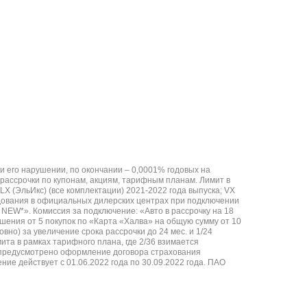
При его нарушении, по окончании – 0,0001% годовых на
а рассрочки по купонам, акциям, тарифным планам. Лимит в
LX (ЭльИкс) (все комплектации) 2021-2022 года выпуска; VX
рудования в официальных дилерских центрах при подключении
 NEW*». Комиссия за подключение: «Авто в рассрочку на 18
шения от 5 покупок по «Карта «Халва» на общую сумму от 10
овно) за увеличение срока рассрочки до 24 мес. и 1/24
ита в рамках тарифного плана, где 2/36 взимается
ом предусмотрено оформление договора страхования
ние действует с 01.06.2022 года по 30.09.2022 года. ПАО