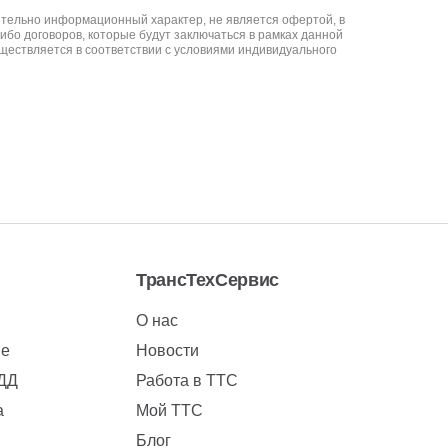
ительно информационный характер, не является офертой, в
либо договоров, которые будут заключаться в рамках данной
уществляется в соответствии с условиями индивидуального
ТрансТехСервис
О нас
ие
Новости
БДД
Работа в ТТС
а
Мой ТТС
Блог