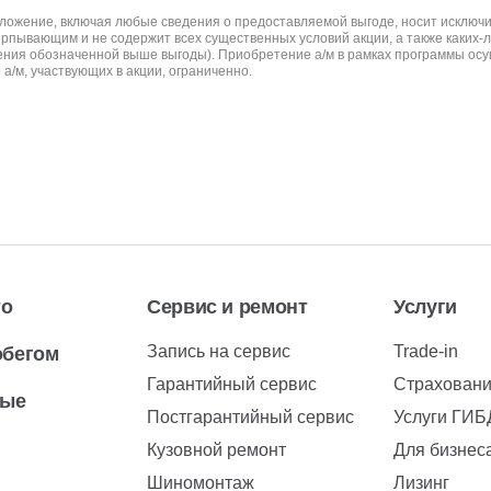
дложение, включая любые сведения о предоставляемой выгоде, носит исключ
черпывающим и не содержит всех существенных условий акции, а также каких-
авления обозначенной выше выгоды). Приобретение а/м в рамках программы ос
а/м, участвующих в акции, ограниченно.
то
Сервис и ремонт
Услуги
Запись на сервис
Trade-in
обегом
Гарантийный сервис
Страхован
вые
Постгарантийный сервис
Услуги ГИ
Кузовной ремонт
Для бизнес
Шиномонтаж
Лизинг