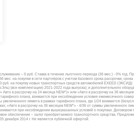
луживание – 0 руб. Ставка в течение льготного периода (36 мес.) - 0% год. 
36 мес. на покупки в сети партнёров с учетом базового срока рассрочки, срок
00 руб. на покупку новых транспортных средств автомобилей EXEED (ЭКСИД): 
иИксЭль) (все комплектации) 2021-2022 года выпуска); и дополнительного обо
 Авто в рассрочку на 24 месяца NEW*)» или «Авто в рассрочку на 36 месяцев
х тарифного плана, взимается при несоблюдении условия ежемесячного совер
мы увеличенного лимита в рамках тарифного плана, где 1/24 взимается (безусл
х; «Авто в рассрочку на 36 месяцев NEW*» - 4/36 от суммы увеличенного лим
/36 взимается при несоблюдении вышеуказанных условий о покупках. Договор
говое обеспечение – залог приобретаемого транспортного средства. Предложе
5 декабря 2014 г. Не является публичной офертой.