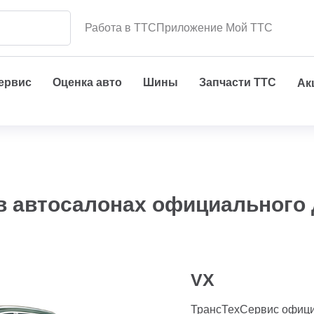
Работа в ТТС
Приложение Мой ТТС
сервис
Оценка авто
Шины
Запчасти ТТС
Ак
в автосалонах официального
VX
ТрансТехСервис офиц