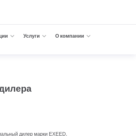
ции
Услуги
О компании
 дилера
иальный дилер марки EXEED.