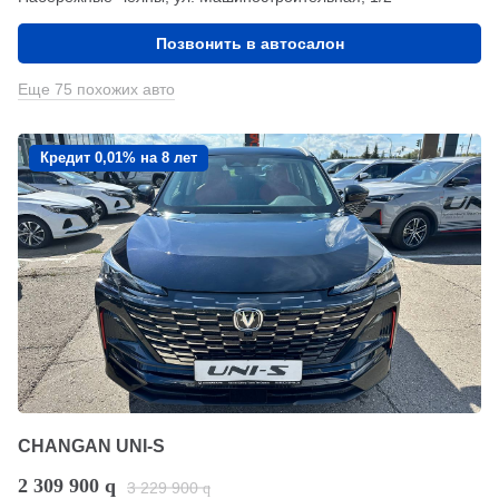
Позвонить в автосалон
Еще 75 похожих авто
Кредит 0,01% на 8 лет
CHANGAN UNI-S
2 309 900
q
3 229 900
q