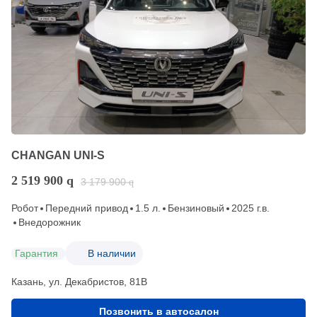
CHANGAN UNI-S
2 519 900
q
3 179 900
q
Робот
Передний привод
1.5 л.
Бензиновый
2025 г.в.
Внедорожник
Гарантия
В наличии
Казань, ул. Декабристов, 81В
Позвонить в автосалон