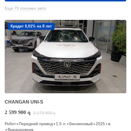
Еще 75 похожих авто
Кредит 0,01% на 8 лет
CHANGAN UNI-S
2 599 900
q
3 179 900
q
Робот
Передний привод
1.5 л.
Бензиновый
2025 г.в.
Внедорожник