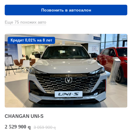
Позвонить в автосалон
Еще 75 похожих авто
Кредит 0,01% на 8 лет
CHANGAN UNI-S
2 529 900
q
3 059 900
q