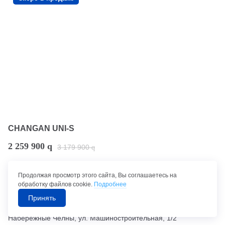
CHANGAN UNI-S
2 259 900
q
3 179 900
q
Робот
Передний привод
1.5 л.
Бензиновый
2025 г.в.
Продолжая просмотр этого сайта, Вы соглашаетесь на
Внедорожник
обработку файлов cookie.
Подробнее
Гарантия
Скоро в наличии
Принять
Набережные Челны, ул. Машиностроительная, 1/2