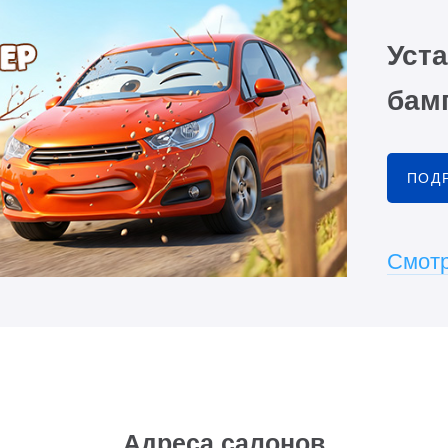
Уста
бамп
ПОД
Смотр
Адреса салонов