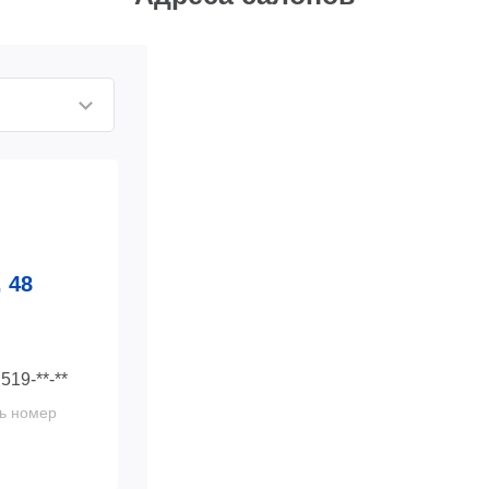
 48
 519-**-**
ь номер