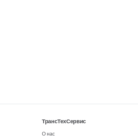
ТрансТехСервис
О нас