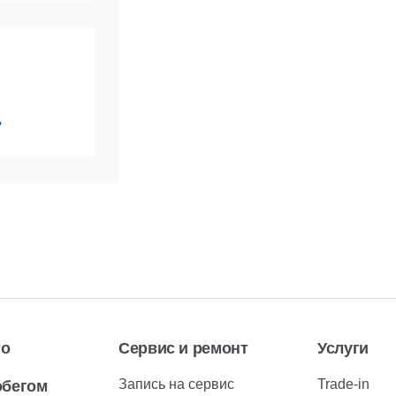
7
 517-**-**
ь номер
 517-**-**
ь номер
то
Сервис и ремонт
Услуги
Запись на сервис
Trade-in
обегом