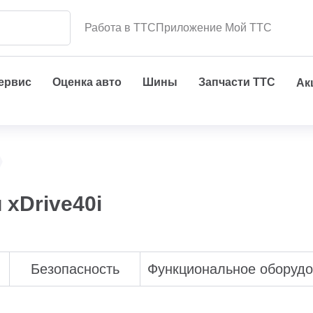
Работа в ТТС
Приложение Мой ТТС
сервис
Оценка авто
Шины
Запчасти ТТС
Ак
xDrive40i
Безопасность
Функциональное оборуд