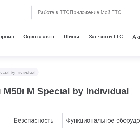
Работа в ТТС
Приложение Мой ТТС
сервис
Оценка авто
Шины
Запчасти ТТС
Ак
cial by Individual
50i M Special by Individual
Безопасность
Функциональное оборуд