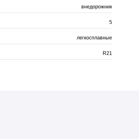
внедорожник
5
легкосплавные
R21