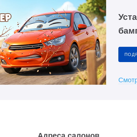
Уста
бамп
ПОД
Смотр
Адреса салонов