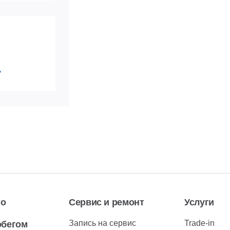
7
 517-**-**
ь номер
 517-**-**
ь номер
то
Сервис и ремонт
Услуги
Запись на сервис
Trade-in
обегом