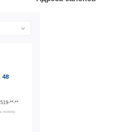
 48
 519-**-**
ь номер