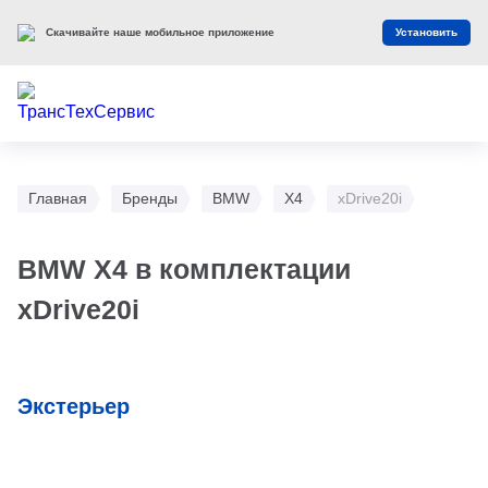
Скачивайте наше мобильное приложение
Установить
Главная
Бренды
BMW
X4
xDrive20i
BMW X4 в комплектации
xDrive20i
Экстерьер