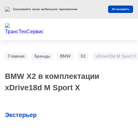
Скачивайте наше мобильное приложение
Установить
Главная
Бренды
BMW
X2
xDrive18d M Sport X
BMW X2 в комплектации
xDrive18d M Sport X
Экстерьер