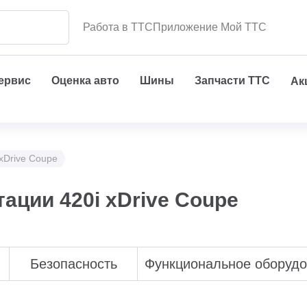
Работа в ТТС
Приложение Мой ТТС
сервис
Оценка авто
Шины
Запчасти ТТС
Ак
 xDrive Coupe
ации 420i xDrive Coupe
Безопасность
Функциональное оборуд