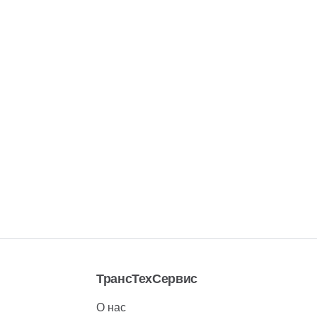
ТрансТехСервис
О нас