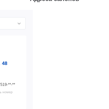
 48
 519-**-**
ь номер