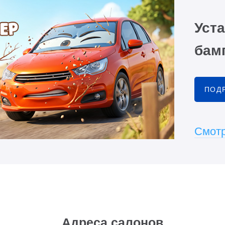
Уста
бамп
ПОД
Смотр
Адреса салонов