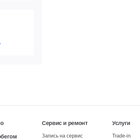
7
 517-**-**
ь номер
 517-**-**
ь номер
то
Сервис и ремонт
Услуги
Запись на сервис
Trade-in
обегом