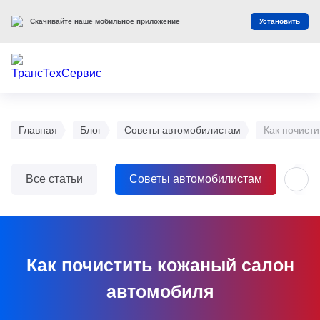
Скачивайте наше мобильное приложение
Установить
Главная
Блог
Советы автомобилистам
Как почист
Все статьи
Советы автомобилистам
О
Как почистить кожаный салон
автомобиля