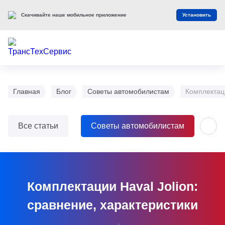
Оцените наш сайт
Оценить
Главная
Блог
Советы автомобилистам
Комплектаци
Все статьи
Советы автомобилистам
О
Комплектации Haval Jolion:
сравнение, характеристики