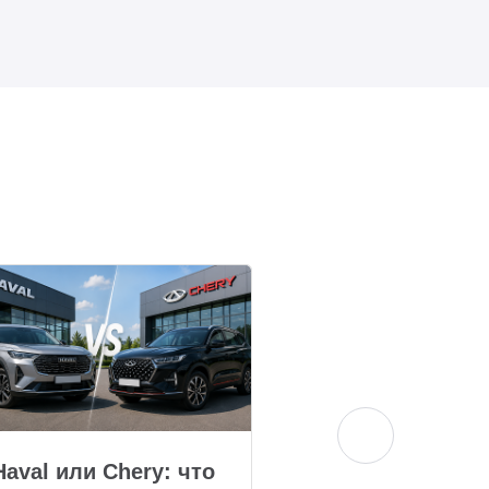
Haval или Chery: что
Комплектаци