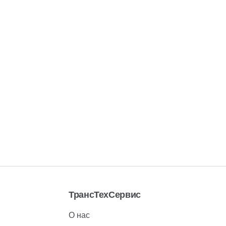
ТрансТехСервис
О нас