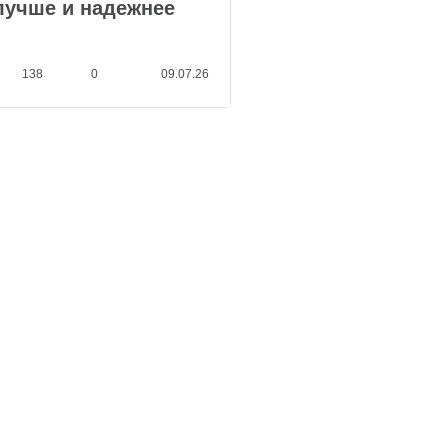
лучше и надежнее
Гранта: срав
характеристи
138
0
09.07.26
313
0