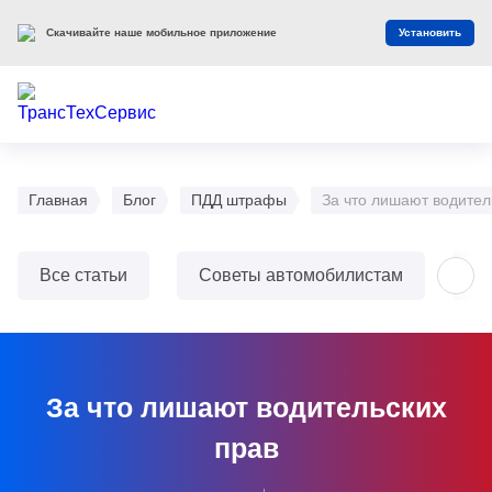
Скачивайте наше мобильное приложение
Установить
Главная
Блог
ПДД штрафы
За что лишают водител
Все статьи
Советы автомобилистам
О
За что лишают водительских
прав