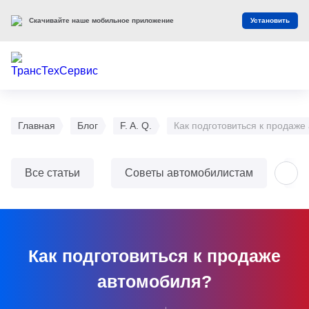
Скачивайте наше мобильное приложение
Установить
Главная
Блог
F. A. Q.
Как подготовиться к продаже
Все статьи
Советы автомобилистам
О
Как подготовиться к продаже
автомобиля?