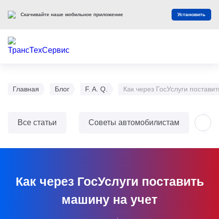
Скачивайте наше мобильное приложение
Установить
Главная
Блог
F. A. Q.
Как через ГосУслуги постави
Все статьи
Советы автомобилистам
О
Как через ГосУслуги поставить
машину на учет