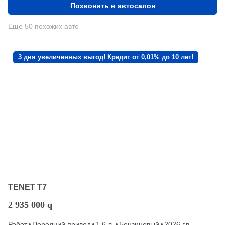
Позвонить в автосалон
Еще 50 похожих авто
3 дня увеличенных выгод! Кредит от 0,01% до 10 лет!
TENET T7
2 935 000
q
Робот
Передний привод
1.6 л.
Бензиновый
2026 г.в.