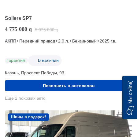
Sollers SP7
4 775 000
q
5 075 000
q
АКПП
Передний привод
2.0 л.
Бензиновый
2025 г.в.
Гарантия
В наличии
Казань, Проспект Победы, 93
Мы on-line)
Позвонить в автосалон
Еще 2 похожих авто
Шины в подарок!