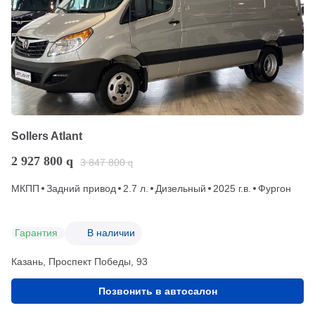
Sollers Atlant
2 927 800
q
3 847 800
q
МКПП
Задний привод
2.7 л.
Дизельный
2025 г.в.
Фургон
Гарантия
В наличии
Казань, Проспект Победы, 93
Позвонить в автосалон