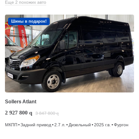
Еще 2 похожих авто
Шины в подарок!
Sollers Atlant
2 927 800
q
3 847 800
q
МКПП
Задний привод
2.7 л.
Дизельный
2025 г.в.
Фургон