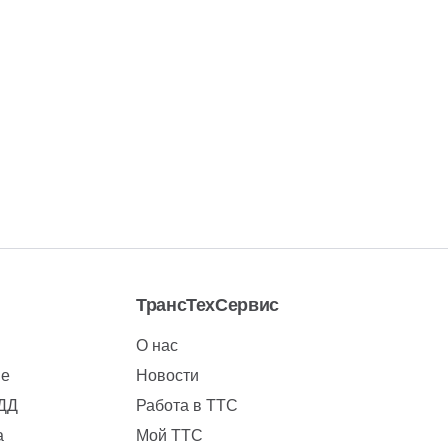
ТрансТехСервис
О нас
ие
Новости
БДД
Работа в ТТС
а
Мой ТТС