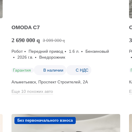
OMODA C7
2 690 000
q
3
3 099 000
q
Робот
Передний привод
1.6 л.
Бензиновый
Р
2026 г.в.
Внедорожник
Гарантия
В наличии
С НДС
Альметьевск, Проспект Строителей, 2А
К
Еще 10 похожих авто
Е
Без первоначального взноса