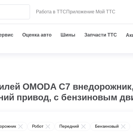
Работа в ТТС
Приложение Мой ТТС
сервис
Оценка авто
Шины
Запчасти ТТС
Ак
илей OMODA C7 внедорожник,
ний привод, с бензиновым дв
орожник
Робот
Передний
Бензиновый