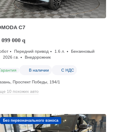
OMODA C7
 099 000
q
обот
Передний привод
1.6 л.
Бензиновый
2026 г.в.
Внедорожник
Гарантия
В наличии
С НДС
азань, Проспект Победы, 194/1
ще 10 похожих авто
Без первоначального взноса