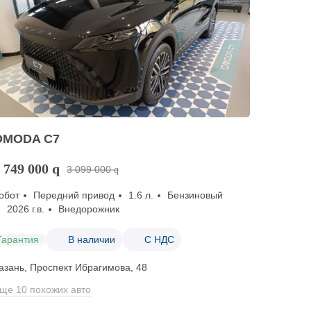
OMODA C7
 749 000
q
3 099 000
q
обот
Передний привод
1.6 л.
Бензиновый
2026 г.в.
Внедорожник
Гарантия
В наличии
С НДС
азань, Проспект Ибрагимова, 48
ще 10 похожих авто