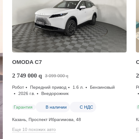
OMODA C7
2 749 000
q
2
3 099 000
q
Робот
Передний привод
1.6 л.
Бензиновый
Р
2026 г.в.
Внедорожник
Гарантия
В наличии
С НДС
Казань, Проспект Ибрагимова, 48
К
Еще 10 похожих авто
Е