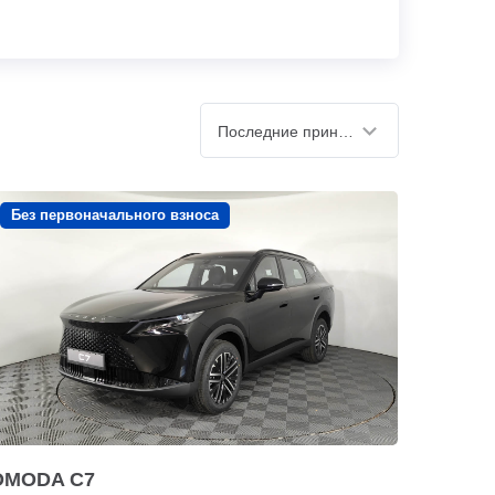
Последние принятые
Без первоначального взноса
OMODA C7