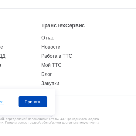
ТрансТехСервис
О нас
ие
Новости
БДД
Работа в ТТС
а
Мой ТТС
Блог
Закупки
ее
Принять
Мобильное приложение
той, определяемой положениями Статьи 437 Гражданского кодекса
ии. Предлагаемые товары/работы/услуги доступны к получению на
кой конфиденциальности Вы можете ознакомиться по
ссылке.
1650131524