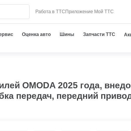
Работа в ТТС
Приложение Мой ТТС
сервис
Оценка авто
Шины
Запчасти ТТС
Ак
илей OMODA 2025 года, внедо
бка передач, передний приво