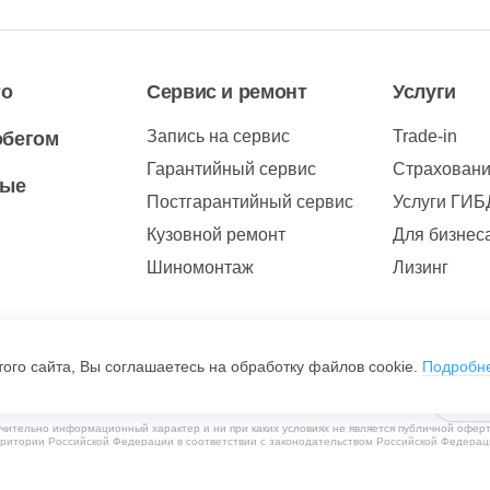
то
Сервис и ремонт
Услуги
Запись на сервис
Trade-in
обегом
Гарантийный сервис
Страхован
вые
Постгарантийный сервис
Услуги ГИ
Кузовной ремонт
Для бизнес
Шиномонтаж
Лизинг
ого сайта, Вы соглашаетесь на обработку файлов cookie.
Подробн
чительно информационный характер и ни при каких условиях не является публичной офер
рритории Российской Федерации в соответствии с законодательством Российской Федерац
ения субъектов находящихся за пределами Российской Федерации, не ведется. С полити
, Чулман пр-кт, дом №111, помещение 23, +7 (8552)29-99-26, ОГРН 1051614160620, ИНН 