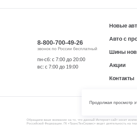
Новые ав
Авто с пр
8-800-700-49-26
звонок по России бесплатный
Шины но
пн-сб: с 7:00 до 20:00
Акции
вс: с 7:00 до 19:00
Контакты
Продолжая просмотр эт
Обращаем ваше внимание на то, что данный Интернет-сайт носит исклю
Российской Федерации. ГК «ТрансТехСервис» ведет деятельность на те
территории Российской Федерации. Мониторинг потребительского повед
ООО "УК "ТрансТехСервис" 423831, Татарстан Респ, Набережные Челны г