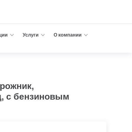
ции
Услуги
О компании
рожник,
д, с бензиновым