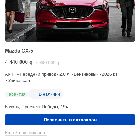
Mazda CX-5
4 440 000
q
4 690 000
q
АКПП
Передний привод
2.0 л.
Бензиновый
2026 г.в.
Универсал
Гарантия
В наличии
Казань, Проспект Победы, 194
Позвонить в автосалон
Еще 5 похожих авто