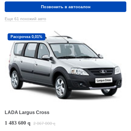
Позвонить в автосалон
Еще 61 похожий авто
Рассрочка 0,01%
LADA Largus Cross
1 483 600
q
2 067 000
q