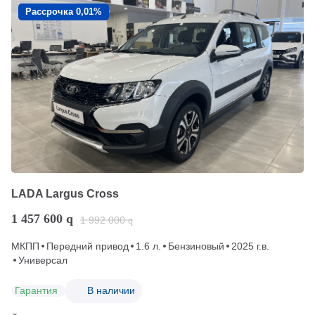
Рассрочка 0,01%
LADA Largus Cross
1 457 600
q
1 992 000
q
МКПП
Передний привод
1.6 л.
Бензиновый
2025 г.в.
Универсал
Гарантия
В наличии