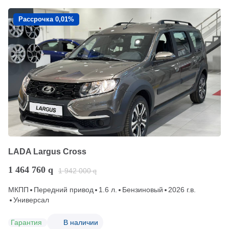
Рассрочка 0,01%
LADA Largus Cross
1 464 760
q
1 942 000
q
МКПП
Передний привод
1.6 л.
Бензиновый
2026 г.в.
Универсал
Гарантия
В наличии