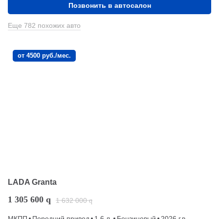
Позвонить в автосалон
Еще 782 похожих авто
от 4500 руб./мес.
LADA Granta
1 305 600
q
1 632 000
q
МКПП
Передний привод
1.6 л.
Бензиновый
2026 г.в.