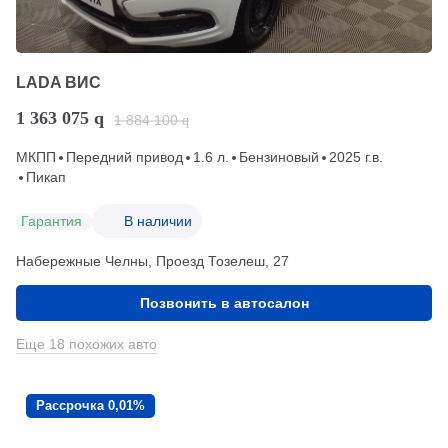
LADA ВИС
1 363 075
q
1 884 100
q
МКПП
Передний привод
1.6 л.
Бензиновый
2025 г.в.
Пикап
Гарантия
В наличии
Набережные Челны, Проезд ​Тозелеш, 27
Позвонить в автосалон
Еще 18 похожих авто
Рассрочка 0,01%