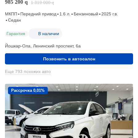
985 200
q
1 319 000
q
МКПП
Передний привод
1.6 л.
Бензиновый
2025 г.в.
Седан
Гарантия
В наличии
Йошкар-Ола, Ленинский проспект, 6а
Позвонить в автосалон
Еще 793 похожих авто
Рассрочка 0,01%