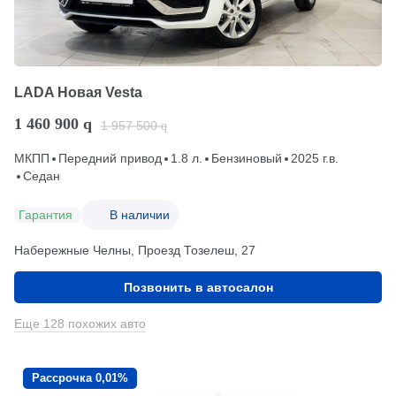
LADA Новая Vesta
1 460 900
q
1 957 500
q
МКПП
Передний привод
1.8 л.
Бензиновый
2025 г.в.
Седан
Гарантия
В наличии
Набережные Челны, Проезд ​Тозелеш, 27
Позвонить в автосалон
Еще 128 похожих авто
Рассрочка 0,01%