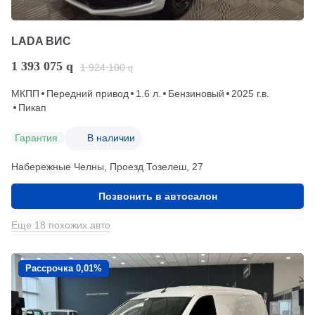
LADA ВИС
1 393 075
q
1 924 100
q
МКПП
Передний привод
1.6 л.
Бензиновый
2025 г.в.
Пикап
Гарантия
В наличии
Набережные Челны, Проезд ​Тозелеш, 27
Позвонить в автосалон
Еще 18 похожих авто
Рассрочка 0,01%