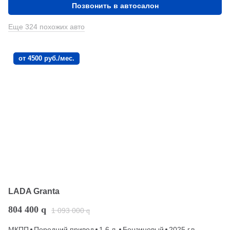
Позвонить в автосалон
Еще 324 похожих авто
от 4500 руб./мес.
LADA Granta
804 400
q
1 093 000
q
МКПП
Передний привод
1.6 л.
Бензиновый
2025 г.в.