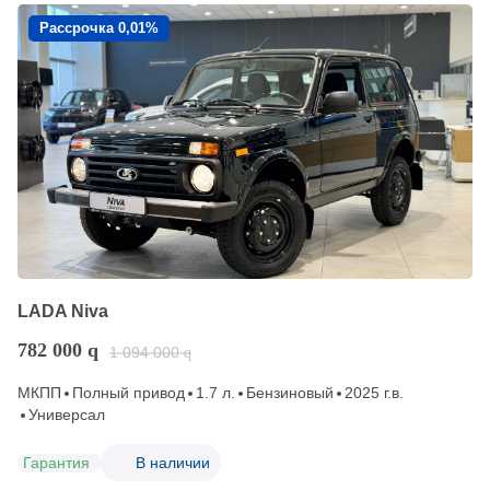
Рассрочка 0,01%
LADA Niva
782 000
q
1 094 000
q
МКПП
Полный привод
1.7 л.
Бензиновый
2025 г.в.
Универсал
Гарантия
В наличии