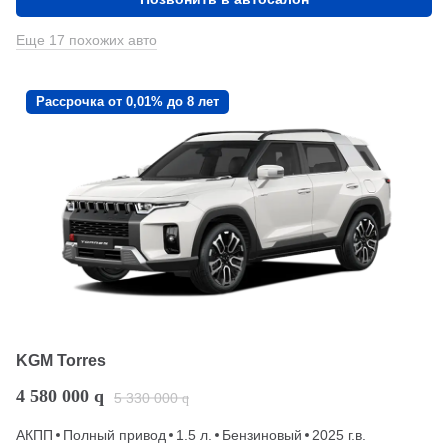
Еще 17 похожих авто
Рассрочка от 0,01% до 8 лет
KGM Torres
4 580 000
q
5 330 000
q
АКПП
Полный привод
1.5 л.
Бензиновый
2025 г.в.