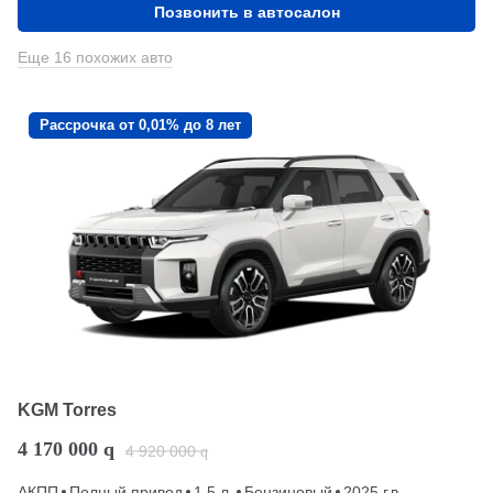
Позвонить в автосалон
Еще 16 похожих авто
Рассрочка от 0,01% до 8 лет
KGM Torres
4 170 000
q
4 920 000
q
АКПП
Полный привод
1.5 л.
Бензиновый
2025 г.в.