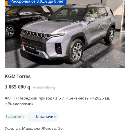
Рассрочка от 0,01% до 8 лет
KGM Torres
3 865 000
q
4 615 000
q
АКПП
Передний привод
1.5 л.
Бензиновый
2025 г.в.
Внедорожник
Гарантия
В наличии
Уфа, ул. Маршала Жукова, 36