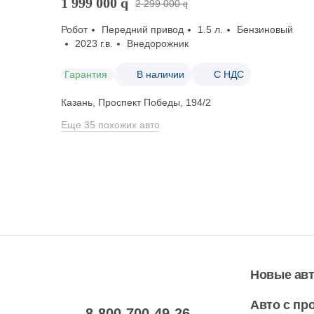
1 999 000
q
2 299 000
q
Робот
Передний привод
1.5 л.
Бензиновый
2023 г.в.
Внедорожник
Гарантия
В наличии
С НДС
Казань, Проспект Победы, 194/2
Еще 35 похожих авто
Новые ав
Авто с пр
8-800-700-49-26