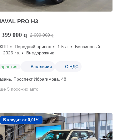
HAVAL PRO H3
 399 000
q
2 699 000
q
КПП
Передний привод
1.5 л.
Бензиновый
2026 г.в.
Внедорожник
Гарантия
В наличии
С НДС
азань, Проспект Ибрагимова, 48
ще 5 похожих авто
В кредит от 0,01%