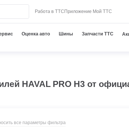
Работа в ТТС
Приложение Мой ТТС
сервис
Оценка авто
Шины
Запчасти ТТС
Ак
илей HAVAL PRO H3 от офици
осить все параметры фильтра