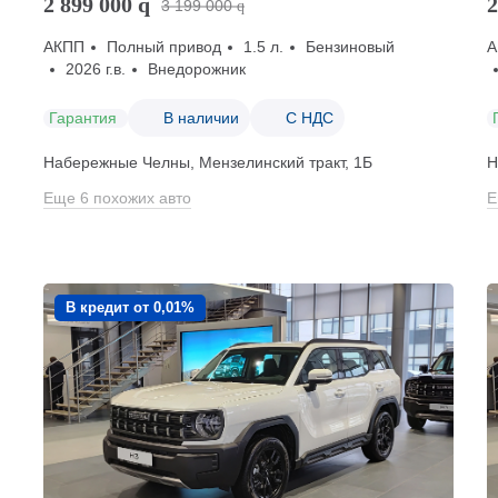
2 899 000
q
2
3 199 000
q
АКПП
Полный привод
1.5 л.
Бензиновый
А
2026 г.в.
Внедорожник
Гарантия
В наличии
С НДС
Набережные Челны, Мензелинский тракт, 1Б
Н
Еще 6 похожих авто
Е
В кредит от 0,01%