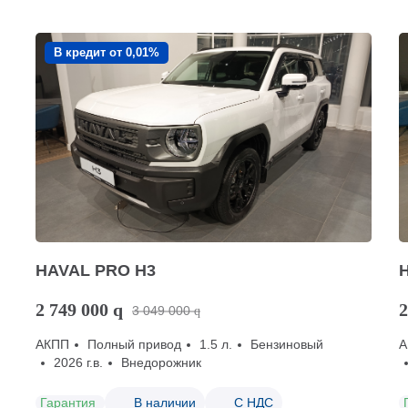
В кредит от 0,01%
HAVAL PRO H3
2 749 000
q
2
3 049 000
q
АКПП
Полный привод
1.5 л.
Бензиновый
А
2026 г.в.
Внедорожник
Гарантия
В наличии
С НДС