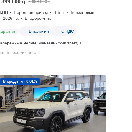
 399 000
q
2 699 000
q
КПП
Передний привод
1.5 л.
Бензиновый
2026 г.в.
Внедорожник
Гарантия
В наличии
С НДС
абережные Челны, Мензелинский тракт, 1Б
ще 5 похожих авто
В кредит от 0,01%