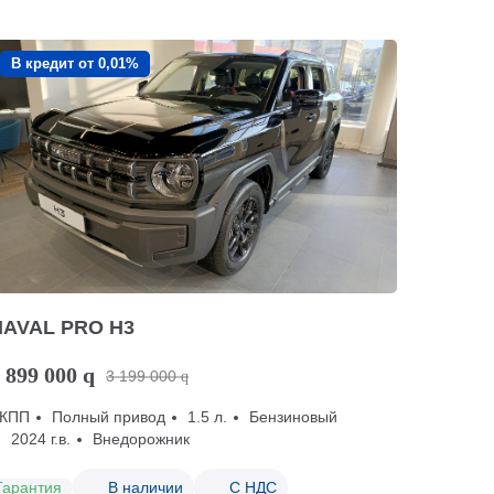
В кредит от 0,01%
HAVAL PRO H3
 899 000
q
3 199 000
q
КПП
Полный привод
1.5 л.
Бензиновый
2024 г.в.
Внедорожник
Гарантия
В наличии
С НДС