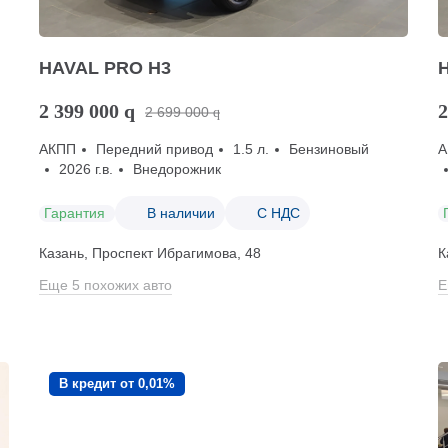
HAVAL PRO H3
2 399 000
q
2
2 699 000
q
АКПП
Передний привод
1.5 л.
Бензиновый
А
2026 г.в.
Внедорожник
Гарантия
В наличии
С НДС
Казань, Проспект Ибрагимова, 48
К
Еще 5 похожих авто
Е
В кредит от 0,01%