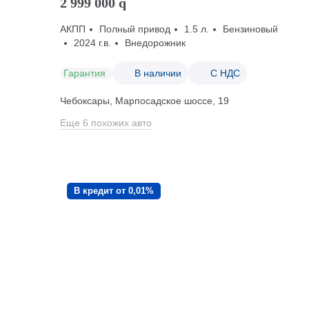
2 999 000
q
АКПП
Полный привод
1.5 л.
Бензиновый
2024 г.в.
Внедорожник
Гарантия
В наличии
С НДС
Чебоксары, Марпосадское шоссе, 19
Еще 6 похожих авто
В кредит от 0,01%