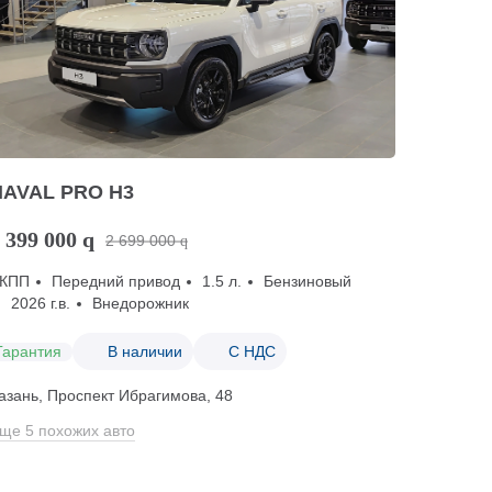
HAVAL PRO H3
 399 000
q
2 699 000
q
КПП
Передний привод
1.5 л.
Бензиновый
2026 г.в.
Внедорожник
Гарантия
В наличии
С НДС
азань, Проспект Ибрагимова, 48
ще 5 похожих авто