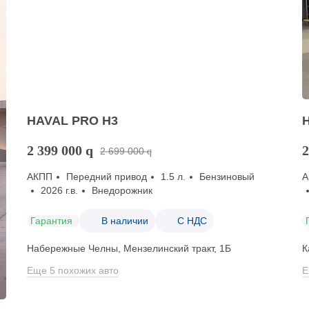
HAVAL PRO H3
2 399 000
q
2
2 699 000
q
АКПП
Передний привод
1.5 л.
Бензиновый
А
2026 г.в.
Внедорожник
Гарантия
В наличии
С НДС
Набережные Челны, Мензелинский тракт, 1Б
К
Еще 5 похожих авто
Е