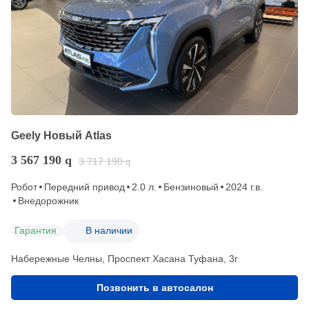
Geely Новый Atlas
3 567 190
q
3 717 190
q
Робот
Передний привод
2.0 л.
Бензиновый
2024 г.в.
Внедорожник
Гарантия
В наличии
Набережные Челны, Проспект Хасана Туфана, 3г
Позвонить в автосалон