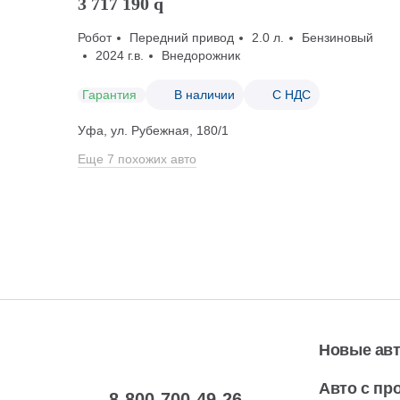
3 717 190
q
Робот
Передний привод
2.0 л.
Бензиновый
2024 г.в.
Внедорожник
Гарантия
В наличии
С НДС
Уфа, ул. Рубежная, 180/1
Еще 7 похожих авто
Новые ав
Авто с пр
8-800-700-49-26