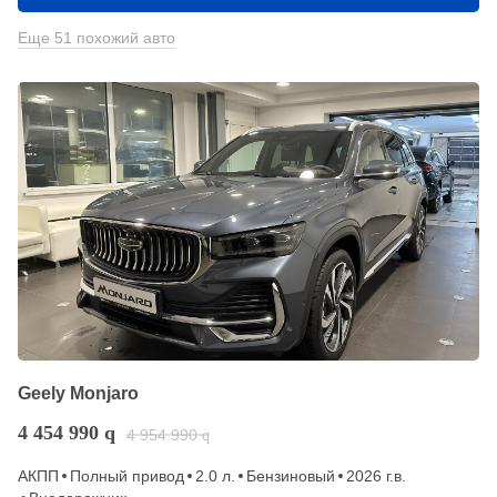
Еще 51 похожий авто
Geely Monjaro
4 454 990
q
4 954 990
q
АКПП
Полный привод
2.0 л.
Бензиновый
2026 г.в.