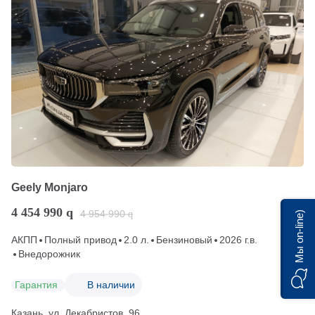
Geely Monjaro
4 454 990
q
4 954 990
q
Мы on-line)
АКПП
Полный привод
2.0 л.
Бензиновый
2026 г.в.
Внедорожник
Гарантия
В наличии
Казань, ул. Декабристов, 96