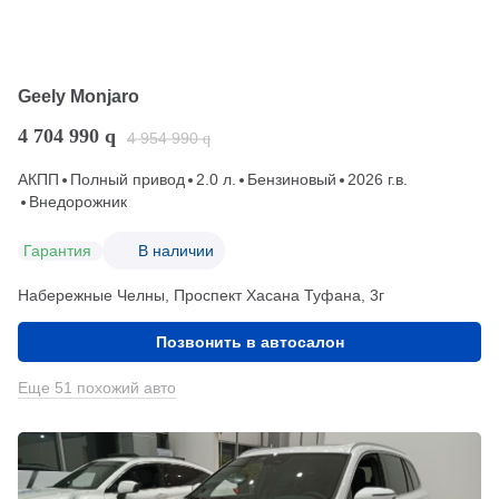
Geely Monjaro
4 704 990
q
4 954 990
q
АКПП
Полный привод
2.0 л.
Бензиновый
2026 г.в.
Внедорожник
Гарантия
В наличии
Набережные Челны, Проспект Хасана Туфана, 3г
Позвонить в автосалон
Еще 51 похожий авто