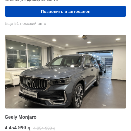
Позвонить в автосалон
Еще 51 похожий авто
Geely Monjaro
4 454 990
q
4 954 990
q