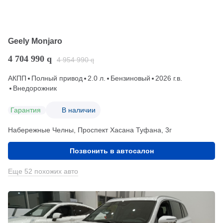
Geely Monjaro
4 704 990
q
4 954 990
q
АКПП
Полный привод
2.0 л.
Бензиновый
2026 г.в.
Внедорожник
Гарантия
В наличии
Набережные Челны, Проспект Хасана Туфана, 3г
Позвонить в автосалон
Еще 52 похожих авто