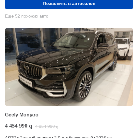
Позвонить в автосалон
Еще 52 похожих авто
Geely Monjaro
4 454 990
q
4 954 990
q
АКПП
Полный привод
2.0 л.
Бензиновый
2026 г.в.