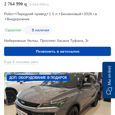
2 764 990
q
2 914 990
q
Робот
Передний привод
1.5 л.
Бензиновый
2026 г.в.
Внедорожник
Гарантия
В наличии
Набережные Челны, Проспект Хасана Туфана, 3г
Позвонить в автосалон
Еще 8 похожих авто
Мы on-line)
ДОП. ОБОРУДОВАНИЕ В ПОДАРОК