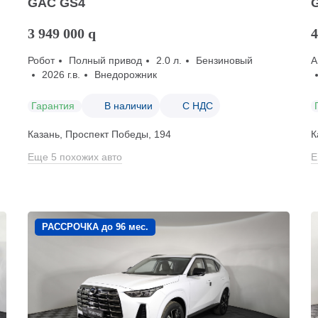
GAC GS4
G
3 949 000
q
4
Робот
Полный привод
2.0 л.
Бензиновый
А
2026 г.в.
Внедорожник
Гарантия
В наличии
С НДС
Казань, Проспект Победы, 194
К
Еще 5 похожих авто
Е
РАССРОЧКА до 96 мес.