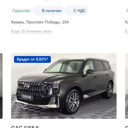
Гарантия
В наличии
С НДС
Казань, Проспект Победы, 194
К
Еще 16 похожих авто
Е
Кредит от 0,01%*
GAC GS8 II
G