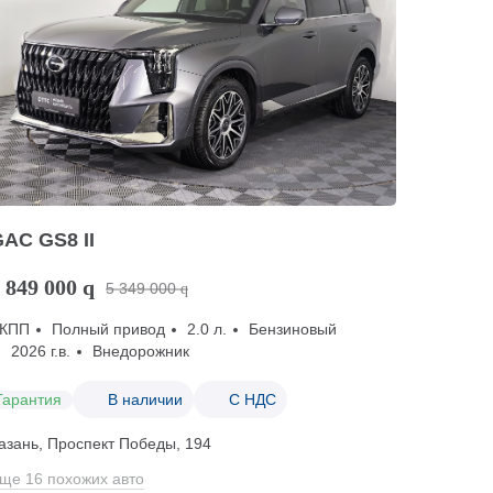
AC GS8 II
 849 000
q
5 349 000
q
КПП
Полный привод
2.0 л.
Бензиновый
2026 г.в.
Внедорожник
Гарантия
В наличии
С НДС
азань, Проспект Победы, 194
ще 16 похожих авто