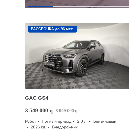
РАССРОЧКА до 96 мес.
GAC GS4
3 549 000
q
3 949 000
q
Робот
Полный привод
2.0 л.
Бензиновый
2026 г.в.
Внедорожник