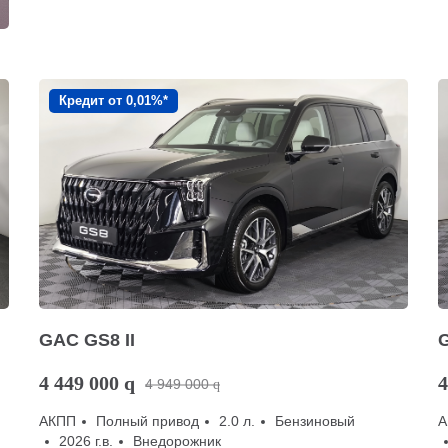
Кредит от 0,01%*
GAC GS8 II
G
4 449 000
q
4
4 949 000
q
АКПП
Полный привод
2.0 л.
Бензиновый
А
2026 г.в.
Внедорожник