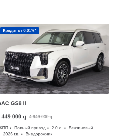
Кредит от 0,01%*
AC GS8 II
 449 000
q
4 949 000
q
КПП
Полный привод
2.0 л.
Бензиновый
2026 г.в.
Внедорожник