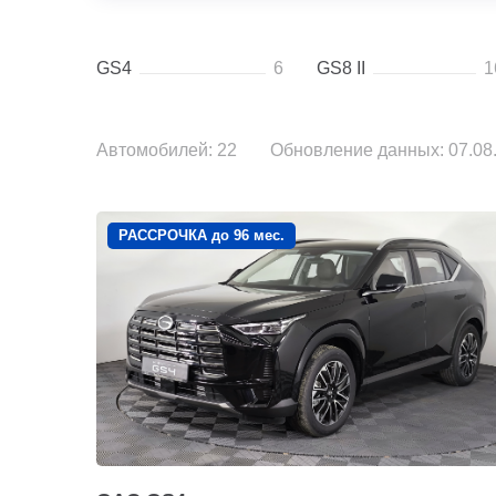
GS4
6
GS8 II
1
Автомобилей: 22
Обновление данных: 07.08.
РАССРОЧКА до 96 мес.