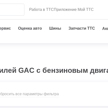
Работа в ТТС
Приложение Мой ТТС
сервис
Оценка авто
Шины
Запчасти ТТС
Ак
илей GAC с бензиновым двиг
бросить все параметры фильтра