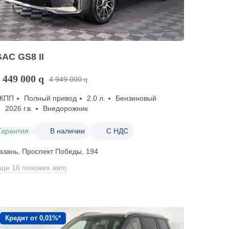
AC GS8 II
 449 000
q
4 949 000
q
КПП
Полный привод
2.0 л.
Бензиновый
2026 г.в.
Внедорожник
Гарантия
В наличии
С НДС
азань, Проспект Победы, 194
ще 16 похожих авто
Кредит от 0,01%*