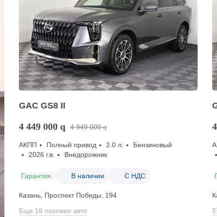
GAC GS8 II
G
4 449 000
q
4
4 949 000
q
АКПП
Полный привод
2.0 л.
Бензиновый
А
2026 г.в.
Внедорожник
Гарантия
В наличии
С НДС
Казань, Проспект Победы, 194
К
Еще 16 похожих авто
Е