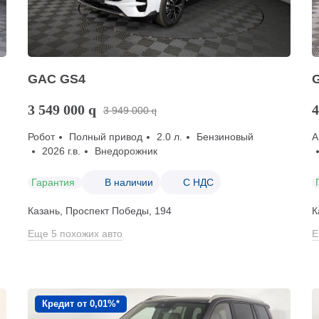
GAC GS4
G
3 549 000
q
4
3 949 000
q
Робот
Полный привод
2.0 л.
Бензиновый
А
2026 г.в.
Внедорожник
Гарантия
В наличии
С НДС
Казань, Проспект Победы, 194
К
Еще 5 похожих авто
Е
Кредит от 0,01%*