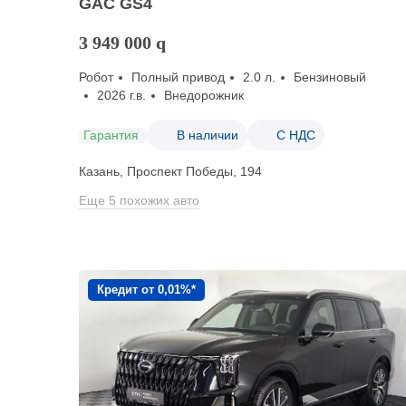
GAC GS4
3 949 000
q
Робот
Полный привод
2.0 л.
Бензиновый
2026 г.в.
Внедорожник
Гарантия
В наличии
С НДС
Казань, Проспект Победы, 194
Еще 5 похожих авто
Кредит от 0,01%*