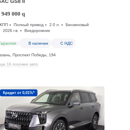
AC GS8 II
 949 000
q
КПП
Полный привод
2.0 л.
Бензиновый
2026 г.в.
Внедорожник
Гарантия
В наличии
С НДС
азань, Проспект Победы, 194
ще 16 похожих авто
Кредит от 0,01%*