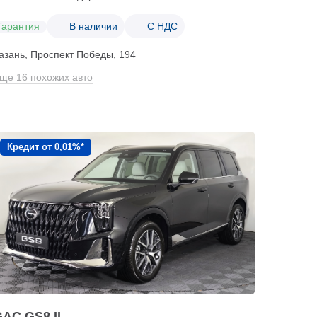
Гарантия
В наличии
С НДС
азань, Проспект Победы, 194
ще 16 похожих авто
Кредит от 0,01%*
AC GS8 II