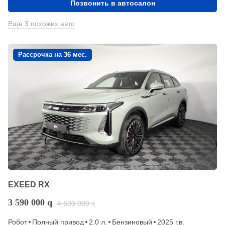
Позвонить в автосалон
Еще 3 похожих авто
Рассрочка на 36 мес.
EXEED RX
3 590 000
q
4 600 000
q
Робот
Полный привод
2.0 л.
Бензиновый
2025 г.в.