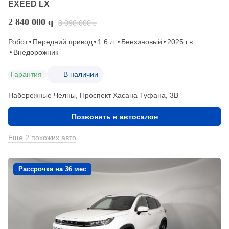
EXEED LX
2 840 000
q
3 090 000
q
Робот
Передний привод
1.6 л.
Бензиновый
2025 г.в.
Внедорожник
Гарантия
В наличии
Набережные Челны, Проспект Хасана Туфана, 3В
Позвонить в автосалон
Еще 2 похожих авто
Рассрочка на 36 мес